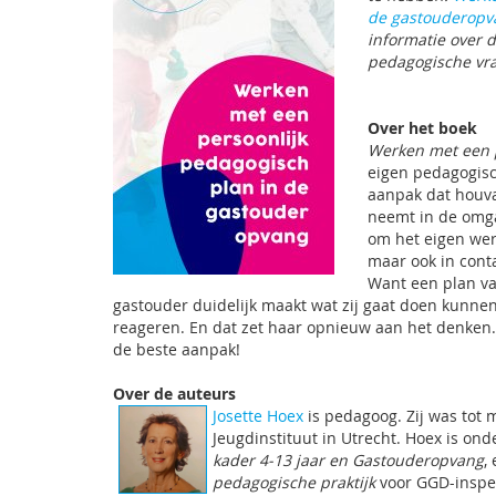
de gastouderopv
informatie over 
pedagogische vr
Over het boek
Werken met een p
eigen pedagogisc
aanpak dat houva
neemt in de omga
om het eigen wer
maar ook in cont
Want een plan van
gastouder duidelijk maakt wat zij gaat doen kunn
reageren. En dat zet haar opnieuw aan het denken. 
de beste aanpak!
Over de auteurs
Josette Hoex
is pedagoog. Zij was tot
Jeugdinstituut in Utrecht. Hoex is on
kader 4-13 jaar en Gastouderopvang
,
pedagogische praktijk
voor GGD-inspe