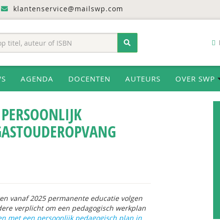
klantenservice@mailswp.com
WS
AGENDA
DOCENTEN
AUTEURS
OVER SWP
 PERSOONLIJK
 GASTOUDEROPVANG
en vanaf 2025 permanente educatie volgen
dere verplicht om een pedagogisch werkplan
n met een persoonlijk pedagogisch plan in