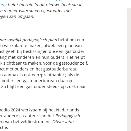
ang
helpt hierbij. In dit nieuwe boek staat
de manier waarop een gastouder met
agen kan omgaan.
ersoonlijk pedagogisch plan
helpt om een
h werkplan te maken, ofwel: een plan van
st geeft bij beslissingen die een gastouder
ng met kinderen en hun ouders. Het helpt
k zichtbaar te maken, voor de gastouder zelf,
act met ouders en het gastouderbureau.
 aanpak is ook een ‘praatpapier’; als de
en ouders en gastouderbureau daarop
Zo blijft een gastouder steeds op zoek naar
 medio 2024 werkzaam bij het Nederlands
der andere co-auteur van het
Pedagogisch
 en van het veldinstrument
Observatie
ctie.