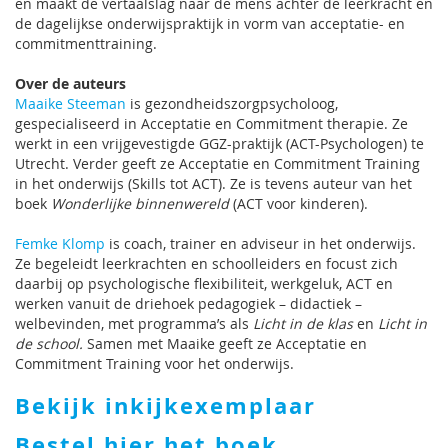
en maakt de vertaalslag naar de mens achter de leerkracht en
de dagelijkse onderwijspraktijk in vorm van acceptatie- en
commitmenttraining.
Over de auteurs
Maaike Steeman
is gezondheidszorgpsycholoog,
gespecialiseerd in Acceptatie en Commitment therapie. Ze
werkt in een vrijgevestigde GGZ-praktijk (ACT-Psychologen) te
Utrecht. Verder geeft ze Acceptatie en Commitment Training
in het onderwijs (Skills tot ACT). Ze is tevens auteur van het
boek
Wonderlijke binnenwereld
(ACT voor kinderen).
Femke Klomp
is coach, trainer en adviseur in het onderwijs.
Ze begeleidt leerkrachten en schoolleiders en focust zich
daarbij op psychologische flexibiliteit, werkgeluk, ACT en
werken vanuit de driehoek pedagogiek – didactiek –
welbevinden, met programma’s als
Licht in de klas
en
Licht in
de school.
Samen met Maaike geeft ze Acceptatie en
Commitment Training voor het onderwijs.
Bekijk inkijkexemplaar
Bestel hier het boek