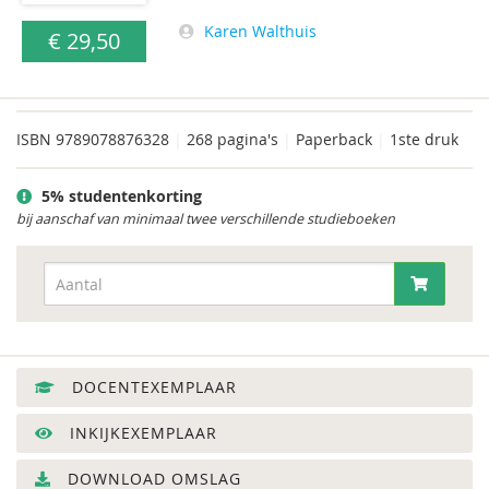
Karen Walthuis
€ 29,50
ISBN
9789078876328
|
268 pagina's
|
Paperback
|
1ste druk
5% studentenkorting
bij aanschaf van minimaal twee verschillende studieboeken
DOCENTEXEMPLAAR
INKIJKEXEMPLAAR
DOWNLOAD OMSLAG