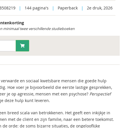
8508219
|
144 pagina's
|
Paperback
|
2e druk, 2026
ntenkorting
an minimaal twee verschillende studieboeken
 verwarde en sociaal kwetsbare mensen die goede hulp
g. Hoe voer je bijvoorbeeld die eerste lastige gesprekken,
ageer je op agressie, mensen met een psychose?
Perspectief
je deze hulp kunt leveren.
een breed scala van betrokkenen. Het geeft een inkijkje in
n met de cliënt en zijn familie, naar een betere toekomst.
 de orde: de soms bizarre situaties, de ongelooflijke