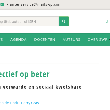
klantenservice@mailswp.com
WS
AGENDA
DOCENTEN
AUTEURS
OVER SWP
ectief op beter
n verwarde en sociaal kwetsbare
an de Lindt
Harry Gras