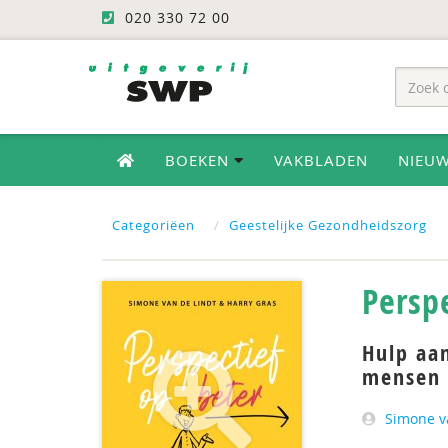
020 330 72 00
BOEKEN
VAKBLADEN
NIEU
Categoriëen
Geestelijke Gezondheidszorg
Persp
Hulp aa
mensen
Simone v