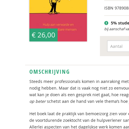
ISBN
978908
5% stude
bij aanschaf v
€ 26,00
OMSCHRIJVING
Steeds meer professionals komen in aanraking met
nodig hebben. Maar dat is vaak nog niet zo eenvoudi
wat kan je doen als een gesprek niet gaat, hoe re
op beter
schetst aan de hand van vele thema’s hoe 
Het boek laat de praktijk van bemoeizorg zien voor 
de voortdurende zoektocht van de hulpverlener same
Allerlei aspecten van het dagelijkse werk komen aan