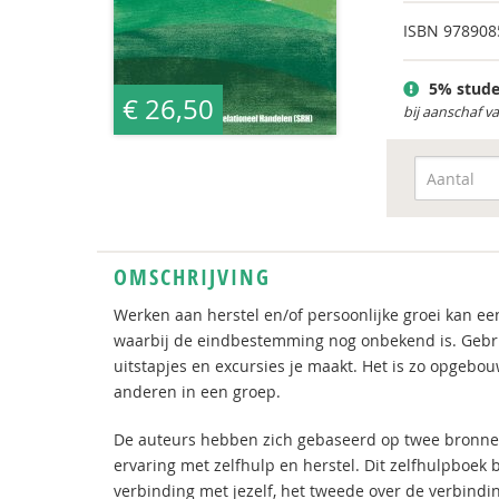
ISBN
978908
5% stude
€ 26,50
bij aanschaf v
OMSCHRIJVING
Werken aan herstel en/of persoonlijke groei kan een
waarbij de eindbestemming nog onbekend is. Gebruik
uitstapjes en excursies je maakt. Het is zo opgebou
anderen in een groep.
De auteurs hebben zich gebaseerd op twee bronnen
ervaring met zelfhulp en herstel. Dit zelfhulpboek
b
verbinding met jezelf, het tweede over de verbindin