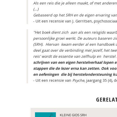
Als een reis die je alleen maakt, of met anderen
(...)
Gebaseerd op het SRH en de eigen ervaring van
- Uit een recensie van J. Gerritsen, psychosocia
''Het boek dient zich aan als een reisgids waarbi
persoonlijke groei werkt. De auteurs baseren z
(SRH). Hiervan kwam eerder al een handboek uit
deel gaat over de verbinding met jezelf, het tw
reis' wordt de essentie van zelfhulp en herste
schrijven van een eigen herstelverhaal lopen 
stappen die de lezer erna kan zetten. Ook voor
en oefeningen die bij herstelondersteuning k
- Uit een recensie van
Psyche
, jaargang 35 (4),
GERELA
KLEINE GIDS SRH