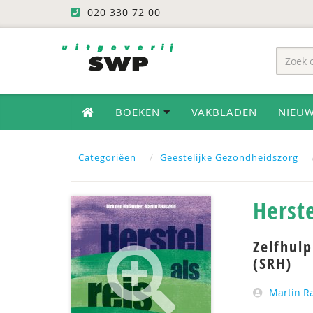
020 330 72 00
BOEKEN
VAKBLADEN
NIEU
Categoriëen
Geestelijke Gezondheidszorg
Herste
Zelfhul
(SRH)
Martin R