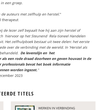
 in een groep.
 de auteurs met zelfhulp en herstel
.''
al therapeut
j de lezer zelf bepaalt hoe hij aan zijn herstel of
ich hiervoor op het Steunend Rela­ tioneel Handelen
. Het zelfhulpboek bestaat uit twee delen: het eerste
eede over de verbinding met de wereld. In 'Herstel als
l behandeld.
De levenslijn en het
er als een rode draad doorheen en geven houvast in de
 professionals bevat het boek infor­matie
unnen worden ingezet.
''
 december 2023
TEERDE TITELS
WERKEN IN VERBINDING