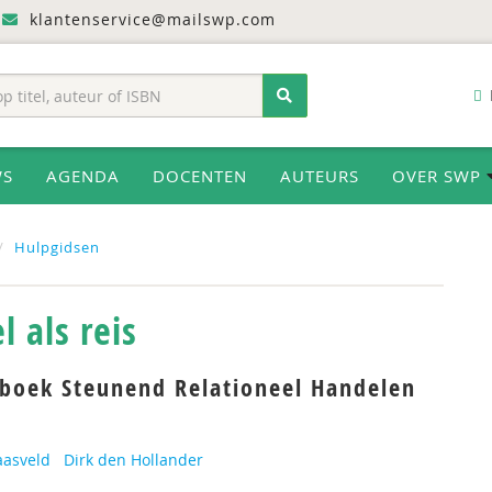
klantenservice@mailswp.com
WS
AGENDA
DOCENTEN
AUTEURS
OVER SWP
Hulpgidsen
l als reis
pboek Steunend Relationeel Handelen
aasveld
Dirk den Hollander