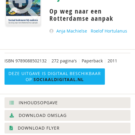
Op weg naar een
Rotterdamse aanpak
Anja Machielse
Roelof Hortulanus
ISBN
9789088502132
|
272 pagina's
|
Paperback
|
2011
DEZE UITGAVE IS DIGITAAL BESCHIKBAAR
OP
SOCIAALDIGITAAL.NL
INHOUDSOPGAVE
DOWNLOAD OMSLAG
DOWNLOAD FLYER