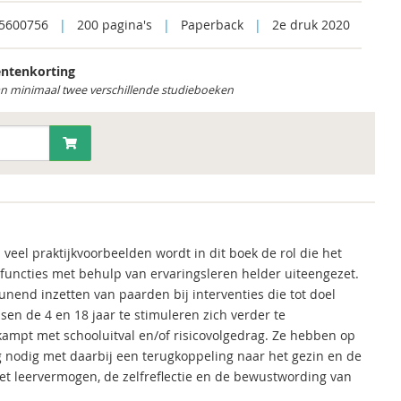
5600756
|
200 pagina's
|
Paperback
|
2e druk 2020
ntenkorting
an minimaal twee verschillende studieboeken
eel praktijkvoorbeelden wordt in dit boek de rol die het
 functies met behulp van ervaringsleren helder uiteengezet.
nend inzetten van paarden bij interventies die tot doel
en de 4 en 18 jaar te stimuleren zich verder te
kampt met schooluitval en/of risicovolgedrag. Ze hebben op
 nodig met daarbij een terugkoppeling naar het gezin en de
et leervermogen, de zelfreflectie en de bewustwording van