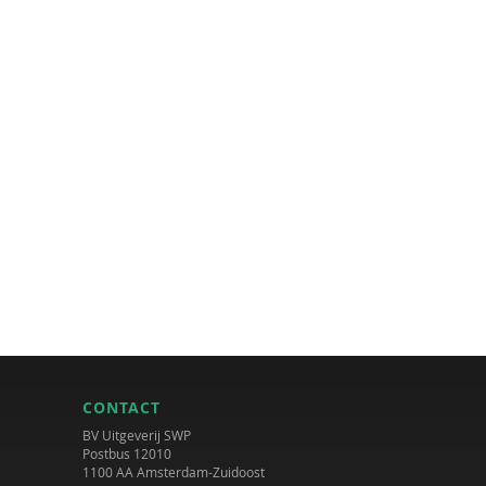
CONTACT
BV Uitgeverij SWP
Postbus 12010
1100 AA Amsterdam-Zuidoost