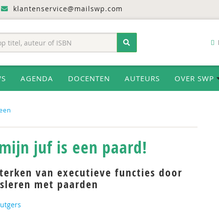
klantenservice@mailswp.com
WS
AGENDA
DOCENTEN
AUTEURS
OVER SWP
een
mijn juf is een paard!
terken van executieve functies door
gsleren met paarden
Rutgers