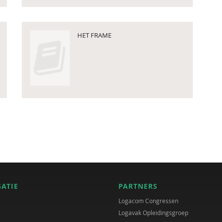
HET FRAME
GATIE
PARTNERS
Logacom Congressen
Logavak Opleidingsgroep