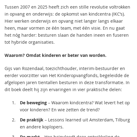
Tussen 2007 en 2025 heeft zich een stille revolutie voltrokken
in opvang en onderwijs: de opkomst van kindcentra (IKC’s).
Hier werken onderwijs en opvang niet langer langs elkaar
heen, maar vormen ze één team, met één visie. En nu gaat
het nóg harder: besturen slaan de handen ineen en fuseren
tot hybride organisaties.
Waarom? Omdat kinderen er beter van worden.
Gijs van Rozendaal, toezichthouder, interim-bestuurder en
eerder voorzitter van Het Kinderopvangfonds, begeleidde de
afgelopen jaren tientallen besturen in deze transformatie. In
dit boek deelt hij zijn ervaringen in vier praktische delen:
De beweging
– Waarom kindcentra? Wat levert het op
voor kinderen? En wie zetten de trend?
De praktijk
– Lessons learned uit Amsterdam, Tilburg
en andere koplopers.
De markt
– Hoe beïnvloedt deze ontwikkeling de