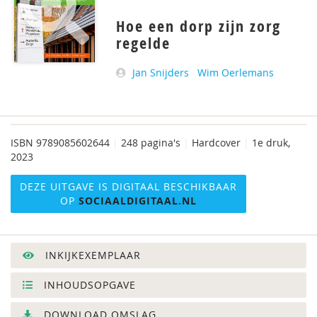
Hoe een dorp zijn zorg
regelde
Jan Snijders
Wim Oerlemans
ISBN
9789085602644
|
248 pagina's
|
Hardcover
|
1e druk,
2023
DEZE UITGAVE IS DIGITAAL BESCHIKBAAR
OP
SOCIAALDIGITAAL.NL
INKIJKEXEMPLAAR
INHOUDSOPGAVE
DOWNLOAD OMSLAG