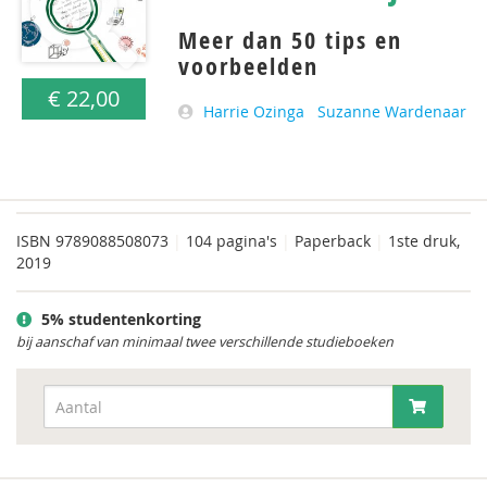
Meer dan 50 tips en
voorbeelden
€ 22,00
Harrie Ozinga
Suzanne Wardenaar
ISBN
9789088508073
|
104 pagina's
|
Paperback
|
1ste druk,
2019
5% studentenkorting
bij aanschaf van minimaal twee verschillende studieboeken