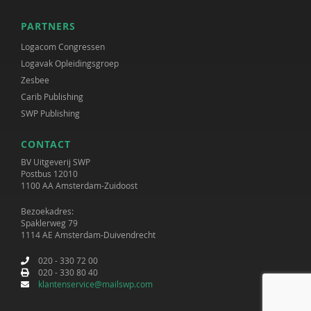
PARTNERS
Logacom Congressen
Logavak Opleidingsgroep
Zesbee
Carib Publishing
SWP Publishing
CONTACT
BV Uitgeverij SWP
Postbus 12010
1100 AA Amsterdam-Zuidoost
Bezoekadres:
Spaklerweg 79
1114 AE Amsterdam-Duivendrecht
020 - 330 72 00
020 - 330 80 40
klantenservice@mailswp.com