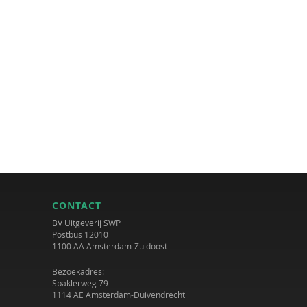
CONTACT
BV Uitgeverij SWP
Postbus 12010
1100 AA Amsterdam-Zuidoost
Bezoekadres:
Spaklerweg 79
1114 AE Amsterdam-Duivendrecht