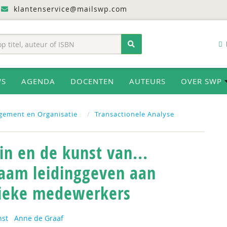
klantenservice@mailswp.com
WS
AGENDA
DOCENTEN
AUTEURS
OVER SWP
gement en Organisatie
Transactionele Analyse
in en de kunst van...
aam leidinggeven aan
ieke medewerkers
nst
Anne de Graaf