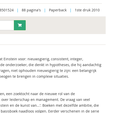
8501524
|
88 pagina's
|
Paperback
|
1ste druk 2010
aat Einstein voor: nieuwsgierig, consistent, integer,
s de onderzoeker, die denkt in hypotheses, die hij aandachtig
ragen, niet ophouden nieuwsgierig te zijn: een belangrijk
beogen te brengen in complexe situaties.
len, een zoektocht naar de nieuwe rol van de
ek over leiderschap en management. De vraag van veel
instein en de kunst van...’. Boeken met dezelfde ambitie, die
t basisboek naadloos volgen. Eerder verschenen in de serie