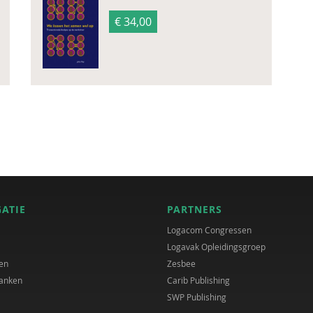
€ 34,00
GATIE
PARTNERS
Logacom Congressen
Logavak Opleidingsgroep
en
Zesbee
anken
Carib Publishing
SWP Publishing