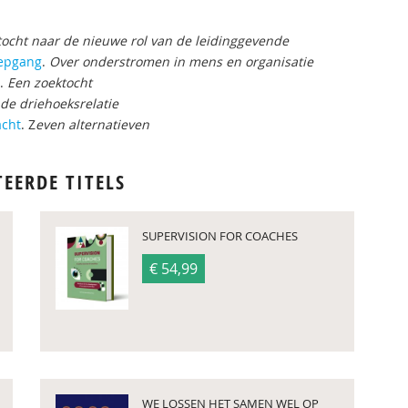
tocht naar de nieuwe rol van de leidinggevende
iepgang
.
Over onderstromen in mens en organisatie
.
Een zoektocht
de driehoeksrelatie
acht
. Z
even alternatieven
TEERDE TITELS
SUPERVISION FOR COACHES
€ 54,99
WE LOSSEN HET SAMEN WEL OP