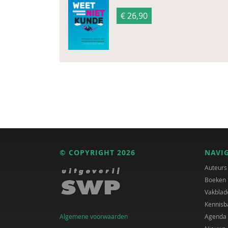
€ 26,90
© COPYRIGHT 2026
NAVI
Auteurs
Boeken
Vakblad
Kennisb
Algemene voorwaarden
Agenda