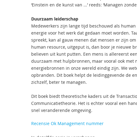
‘Einstein en de kunst van ...’ reeds: ‘Managen zonde
Duurzaam leiderschap
Medewerkers zijn lange tijd beschouwd als human 
energie voor het werk dat gedaan moet worden. Taal
spreekt, kan al gauw menen dat mensen er zijn om ‘
human resource, uitgeput is, dan boor je nieuwe b
believen uit kunt putten. Een mens is allereerst e
duurzaam met hulpbronnen, maar vooral ook met 
energiebronnen in onze wereld eindig zijn. We wete
opbranden. Dit boek helpt de leidinggevende de e
zichzelf, beter te managen.
Dit boek biedt theoretische kaders uit de Transact
Communicatietheorie. Het is echter vooral een hand
snel veranderende omgeving.
Recensie Ok Management nummer