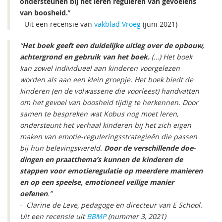
ondersteunen bij het leren reguleren van gevoelens
van boosheid.
”
- Uit een recensie van
vakblad Vroeg
(juni 2021)
“
Het boek geeft een duidelijke uitleg over de opbouw,
achtergrond en gebruik van het boek.
(…) Het boek
kan zowel individueel aan kinderen voorgelezen
worden als aan een klein groepje. Het boek biedt de
kinderen (en de volwassene die voorleest) handvatten
om het gevoel van boosheid tijdig te herkennen. Door
samen te bespreken wat Kobus nog moet leren,
ondersteunt het verhaal kinderen bij het zich eigen
maken van emotie-reguleringsstrategieën die passen
bij hun belevingswereld.
Door de verschillende doe-
dingen en praatthema’s kunnen de kinderen de
stappen voor emotieregulatie op meerdere manieren
en op een speelse, emotioneel veilige manier
oefenen
.”
-
Clarine de Leve, pedagoge en directeur van E School.
Uit een recensie uit
BBMP
(nummer 3, 2021)