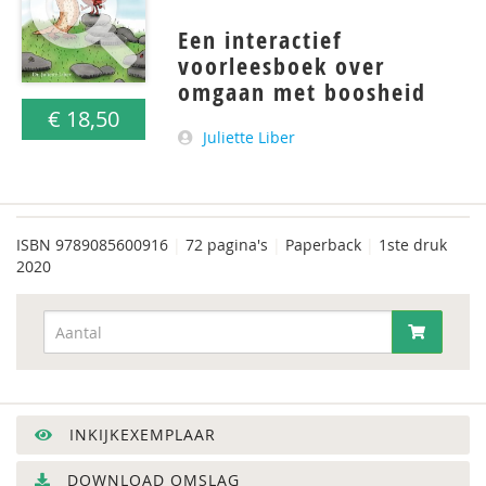
Een interactief
voorleesboek over
omgaan met boosheid
€ 18,50
Juliette Liber
ISBN
9789085600916
|
72 pagina's
|
Paperback
|
1ste druk
2020
INKIJKEXEMPLAAR
DOWNLOAD OMSLAG