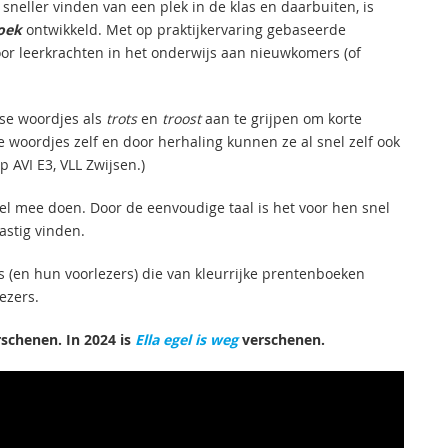
sneller vinden van een plek in de klas en daarbuiten, is
oek
ontwikkeld. Met op praktijkervaring gebaseerde
door leerkrachten in het onderwijs aan nieuwkomers (of
se woordjes als
trots
en
troost
aan te grijpen om korte
se woordjes zelf en door herhaling kunnen ze al snel zelf ook
p AVI E3, VLL Zwijsen.)
 mee doen. Door de eenvoudige taal is het voor hen snel
lastig vinden.
rs (en hun voorlezers) die van kleurrijke prentenboeken
lezers.
schenen. In 2024 is
Ella egel is weg
verschenen.