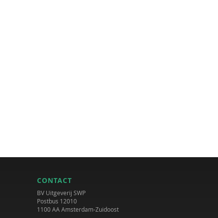
CONTACT
BV Uitgeverij SWP
Postbus 12010
1100 AA Amsterdam-Zuidoost