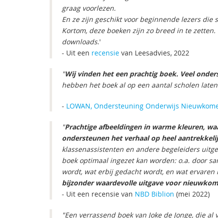
graag voorlezen.
En ze zijn geschikt voor beginnende lezers die
Kortom, deze boeken zijn zo breed in te zetten.
downloads
.'
- Uit een
recensie
van Leesadvies, 2022
"
Wij vinden het een prachtig boek. Veel onders
hebben het boek al op een aantal scholen laten
-
LOWAN, Ondersteuning Onderwijs Nieuwkom
"
Prachtige afbeeldingen in warme kleuren, wa
ondersteunen het verhaal op heel aantrekkelij
klassenassistenten en andere begeleiders uitge
boek optimaal ingezet kan worden: o.a. door sam
wordt, wat erbij gedacht wordt, en wat ervaren 
bijzonder waardevolle uitgave voor nieuwkom
- Uit een recensie van
NBD Biblion
(mei 2022)
"Een verrassend boek van Joke de Jonge, die al 