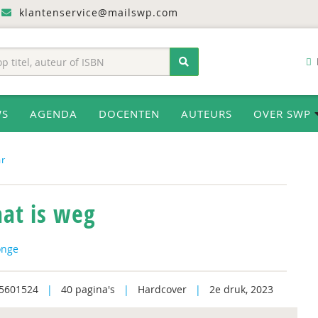
klantenservice@mailswp.com
WS
AGENDA
DOCENTEN
AUTEURS
OVER SWP
ar
aat is weg
onge
5601524
|
40 pagina's
|
Hardcover
|
2e druk, 2023