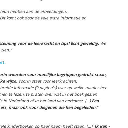
 steun hebben aan de afbeeldingen.
 Dit komt ook door de vele extra informatie en
teuning voor de leerkracht en tips! Echt geweldig.
We
 zien."
ers
.
arin woorden voor moeilijke begrippen gedrukt staan,
ke wijz
e. Voorin staat voor leerkrachten,
breide informatie (9 pagina's) over op welke manier het
en te lezen, te praten over wat in het boek gezien
is in Nederland of in het land van herkomst. (…)
Een
ers, maar ook voor diegenen die hen begeleiden.
”
vele kinderboeken op haar naam heeft staan. (...)
Ik kan -