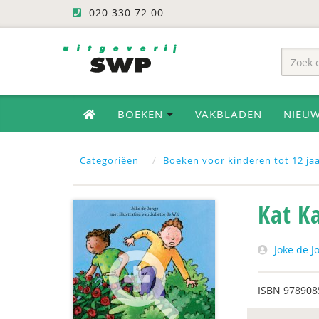
020 330 72 00
BOEKEN
VAKBLADEN
NIEU
Categoriëen
Boeken voor kinderen tot 12 ja
Kat K
Joke de J
ISBN
978908