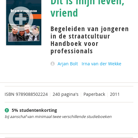
Dit is mijn leven,
vriend
Begeleiden van jongeren
in de straatcultuur
Handboek voor
professionals
Arjan Bolt
Irna van der Wekke
ISBN
9789088502224
|
240 pagina's
|
Paperback
|
2011
5% studentenkorting
bij aanschaf van minimaal twee verschillende studieboeken