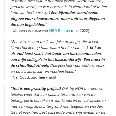
te praten over wat in het boek gezien wordt, wat erbij
gedacht wordt, en wat ervaren is in Nederland of in het
land van herkomst. (…)
Een bijzonder waardevolle
uitgave voor nieuwkomers, maar ook voor diegenen
die hen begeleiden.
”
- Uit een recensie van
NBD Biblion
(mei 2022)
"Een verrassend boek van Joke de Jonge, die al vele
kinderboeken op haar naam heeft staan. (...)
Ik kan -
als oud leerkracht- het boek van harte aanbevelen
aan mijn collega's in het basisonderwijs. Een must in
de schoolbibliotheek.
Ook geschikt voor ouders, opa's
en oma's als praat- en voorleesboek."
- Nel Goud, oud-leerkracht.
"Het is een prachtig project!
Ook bij NOA merken we
telkens weer dat een taalachterstand één van de
belangrijkste oorzaken is dat kinderen en volwassenen
met een migratieachtergrond niet toegelaten worden
tot het voor hen best passende onderwijsniveau en de