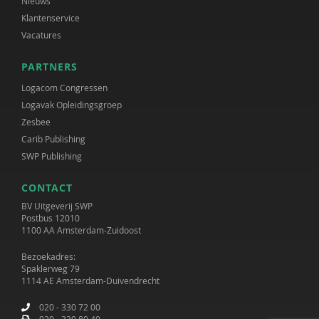
Nieuws
Klantenservice
Vacatures
PARTNERS
Logacom Congressen
Logavak Opleidingsgroep
Zesbee
Carib Publishing
SWP Publishing
CONTACT
BV Uitgeverij SWP
Postbus 12010
1100 AA Amsterdam-Zuidoost
Bezoekadres:
Spaklerweg 79
1114 AE Amsterdam-Duivendrecht
020 - 330 72 00
020 - 330 80 40