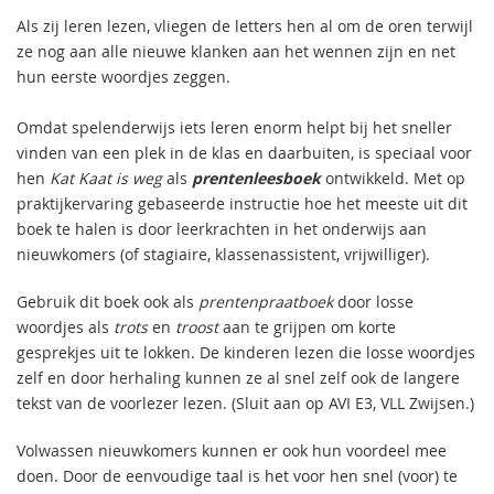
Als zij leren lezen, vliegen de letters hen al om de oren terwijl
ze nog aan alle nieuwe klanken aan het wennen zijn en net
hun eerste woordjes zeggen.
Omdat spelenderwijs iets leren enorm helpt bij het sneller
vinden van een plek in de klas en daarbuiten, is speciaal voor
hen
Kat Kaat is weg
als
prentenleesboek
ontwikkeld. Met op
praktijkervaring gebaseerde instructie hoe het meeste uit dit
boek te halen is door leerkrachten in het onderwijs aan
nieuwkomers (of stagiaire, klassenassistent, vrijwilliger).
Gebruik dit boek ook als
prentenpraatboek
door losse
woordjes als
trots
en
troost
aan te grijpen om korte
gesprekjes uit te lokken. De kinderen lezen die losse woordjes
zelf en door herhaling kunnen ze al snel zelf ook de langere
tekst van de voorlezer lezen. (Sluit aan op AVI E3, VLL Zwijsen.)
Volwassen nieuwkomers kunnen er ook hun voordeel mee
doen. Door de eenvoudige taal is het voor hen snel (voor) te