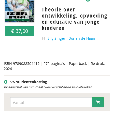
Theorie over
ontwikkeling, opvoeding
en educatie van jonge
kinderen
€ 37,00
Elly Singer
Dorian de Haan
ISBN
9789088504419
|
272 pagina's
|
Paperback
|
5e druk,
2024
5% studentenkorting
bij aanschaf van minimaal twee verschillende studieboeken