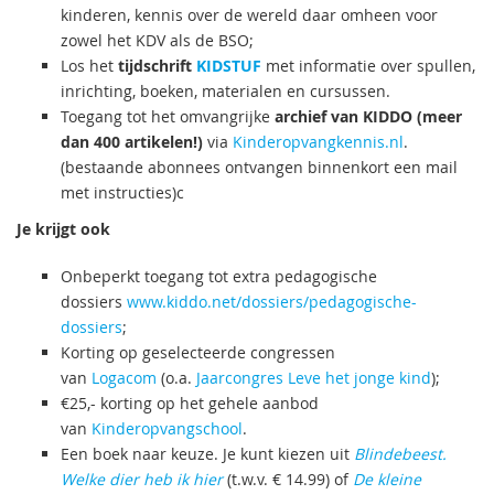
kinderen, kennis over de wereld daar omheen voor
zowel het KDV als de BSO;
Los het
tijdschrift
KIDSTUF
met informatie over spullen,
inrichting, boeken, materialen en cursussen.
Toegang tot het omvangrijke
archief van KIDDO (meer
dan 400 artikelen!)
via
Kinderopvangkennis.nl
.
(bestaande abonnees ontvangen binnenkort een mail
met instructies)c
Je krijgt ook
Onbeperkt toegang tot extra pedagogische
dossiers
www.kiddo.net/dossiers/pedagogische-
dossiers
;
Korting op geselecteerde congressen
van
Logacom
(o.a.
Jaarcongres Leve het jonge kind
);
€25,- korting op het gehele aanbod
van
Kinderopvangschool
.
Een boek naar keuze. Je kunt kiezen uit
Blindebeest.
Welke dier heb ik hier
(t.w.v. € 14.99) of
De kleine