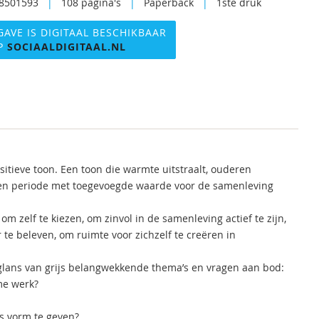
8501593
|
108 pagina's
|
Paperback
|
1ste druk
GAVE IS DIGITAAL BESCHIKBAAR
P
SOCIAALDIGITAAL.NL
sitieve toon. Een toon die warmte uitstraalt, ouderen
s een periode met toegevoegde waarde voor de samenleving
 zelf te kiezen, om zinvol in de samenleving actief te zijn,
te beleven, om ruimte voor zichzelf te creëren in
 glans van grijs belangwekkende thema’s en vragen aan bod:
ime werk?
is vorm te geven?