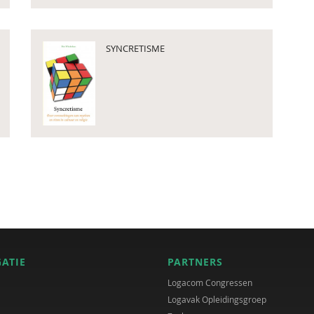
SYNCRETISME
GATIE
PARTNERS
Logacom Congressen
Logavak Opleidingsgroep