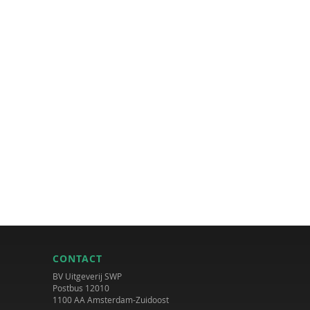
CONTACT
BV Uitgeverij SWP
Postbus 12010
1100 AA Amsterdam-Zuidoost