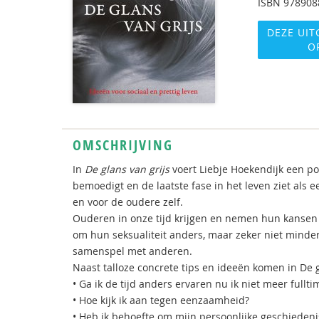
ISBN
978908
DEZE UIT
O
OMSCHRIJVING
In
De glans van grijs
voert Liebje Hoekendijk een po
bemoedigt en de laatste fase in het leven ziet al
en voor de oudere zelf.
Ouderen in onze tijd krijgen en nemen hun kansen om
om hun seksualiteit anders, maar zeker niet minder 
samenspel met anderen.
Naast talloze concrete tips en ideeën komen in De
• Ga ik de tijd anders ervaren nu ik niet meer fullt
• Hoe kijk ik aan tegen eenzaamheid?
• Heb ik behoefte om mijn persoonlijke geschieden