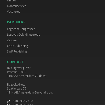
Nieuws
Klantenservice
Vacatures
PARTNERS
Logacom Congressen
Logavak Opleidingsgroep
Zesbee
Carib Publishing
SWP Publishing
CONTACT
BV Uitgeverij SWP
Postbus 12010
1100 AA Amsterdam-Zuidoost
Bezoekadres:
Spaklerweg 79
1114 AE Amsterdam-Duivendrecht
020 - 330 72 00
020 - 330 80 40