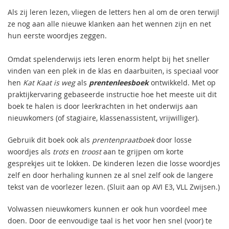
Als zij leren lezen, vliegen de letters hen al om de oren terwijl
ze nog aan alle nieuwe klanken aan het wennen zijn en net
hun eerste woordjes zeggen.
Omdat spelenderwijs iets leren enorm helpt bij het sneller
vinden van een plek in de klas en daarbuiten, is speciaal voor
hen
Kat Kaat is weg
als
prentenleesboek
ontwikkeld. Met op
praktijkervaring gebaseerde instructie hoe het meeste uit dit
boek te halen is door leerkrachten in het onderwijs aan
nieuwkomers (of stagiaire, klassenassistent, vrijwilliger).
Gebruik dit boek ook als
prentenpraatboek
door losse
woordjes als
trots
en
troost
aan te grijpen om korte
gesprekjes uit te lokken. De kinderen lezen die losse woordjes
zelf en door herhaling kunnen ze al snel zelf ook de langere
tekst van de voorlezer lezen. (Sluit aan op AVI E3, VLL Zwijsen.)
Volwassen nieuwkomers kunnen er ook hun voordeel mee
doen. Door de eenvoudige taal is het voor hen snel (voor) te