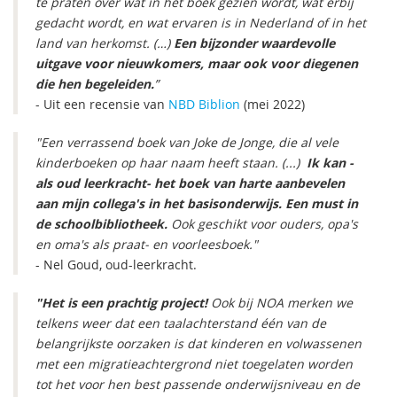
te praten over wat in het boek gezien wordt, wat erbij
gedacht wordt, en wat ervaren is in Nederland of in het
land van herkomst. (…)
Een bijzonder waardevolle
uitgave voor nieuwkomers, maar ook voor diegenen
die hen begeleiden.
”
- Uit een recensie van
NBD Biblion
(mei 2022)
"Een verrassend boek van Joke de Jonge, die al vele
kinderboeken op haar naam heeft staan. (...)
Ik kan -
als oud leerkracht- het boek van harte aanbevelen
aan mijn collega's in het basisonderwijs. Een must in
de schoolbibliotheek.
Ook geschikt voor ouders, opa's
en oma's als praat- en voorleesboek."
- Nel Goud, oud-leerkracht.
"Het is een prachtig project!
Ook bij NOA merken we
telkens weer dat een taalachterstand één van de
belangrijkste oorzaken is dat kinderen en volwassenen
met een migratieachtergrond niet toegelaten worden
tot het voor hen best passende onderwijsniveau en de