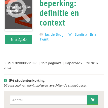
beperking:
definitie en
context
Jac de Bruijn
Wil Buntinx
Brian
€ 32,50
Twint
ISBN
9789088504396
|
152 pagina's
|
Paperback
|
2e druk
2024
5% studentenkorting
bij aanschaf van minimaal twee verschillende studieboeken