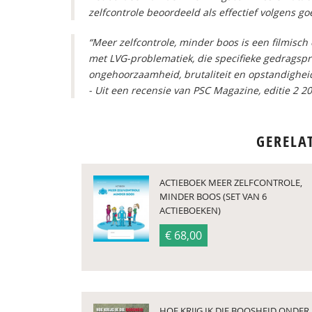
zelfcontrole beoordeeld als effectief volgens 
“Meer zelfcontrole, minder boos is een filmisc
met LVG-problematiek, die specifieke gedragsp
ongehoorzaamheid, brutaliteit en opstandighei
- Uit een recensie van PSC Magazine, editie 2 2
GERELA
ACTIEBOEK MEER ZELFCONTROLE,
MINDER BOOS (SET VAN 6
ACTIEBOEKEN)
€ 68,00
HOE KRIJG IK DIE BOOSHEID ONDER