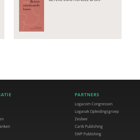
GATIE
PARTNERS
Logacom Congressen
Logavak Opleidingsgroep
en
Zesbee
anken
Carib Publishing
SWP Publishing