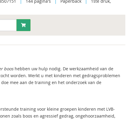
8507151
|
144 pagina's
|
Paperback
|
1ste druk,
er boos
hebben uw hulp nodig. De werkzaamheid van de
zocht worden. Werkt u met kinderen met gedragsproblemen
n doe mee aan de training en het onderzoek van de
ersteunde training voor kleine groepen kinderen met LVB-
tonen zoals boos en agressief gedrag, ongehoorzaamheid,