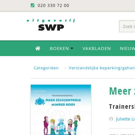
020 330 72 00
BOEKEN
VAKBLADEN
NIEU
Categoriëen
Verstandelijke beperking/geha
Meer 
Trainer
Juliette L