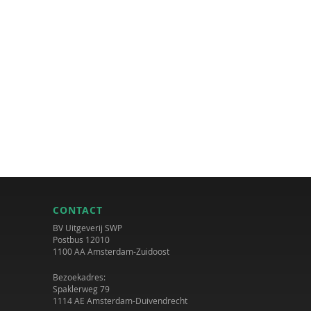
CONTACT
BV Uitgeverij SWP
Postbus 12010
1100 AA Amsterdam-Zuidoost
Bezoekadres:
Spaklerweg 79
1114 AE Amsterdam-Duivendrecht