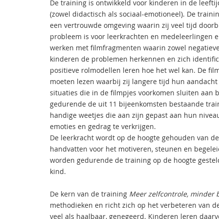
De training is ontwikkeld voor kinderen in de leefti
(zowel didactisch als sociaal-emotioneel). De traini
een vertrouwde omgeving waarin zij veel tijd door
probleem is voor leerkrachten en medeleerlingen en
werken met filmfragmenten waarin zowel negatieve 
kinderen de problemen herkennen en zich identifice
positieve rolmodellen leren hoe het wel kan. De f
moeten lezen waarbij zij langere tijd hun aandacht
situaties die in de filmpjes voorkomen sluiten aan
gedurende de uit 11 bijeenkomsten bestaande trai
handige weetjes die aan zijn gepast aan hun niveau
emoties en gedrag te verkrijgen.
De leerkracht wordt op de hoogte gehouden van de v
handvatten voor het motiveren, steunen en begelei
worden gedurende de training op de hoogte gestel
kind.
De kern van de training
Meer zelfcontrole, minder 
methodieken en richt zich op het verbeteren van d
veel als haalbaar, genegeerd. Kinderen leren daarv