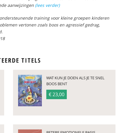
goede aanwijzingen
(lees verder)
h ondersteunende training voor kleine groepen kinderen
roblemen vertonen zoals boos en agressief gedrag,
d.
018
TEERDE TITELS
WAT KUN JE DOEN ALS JE TE SNEL
BOOS BENT
€ 23,00
BETERE EMOTIONELE BASIS