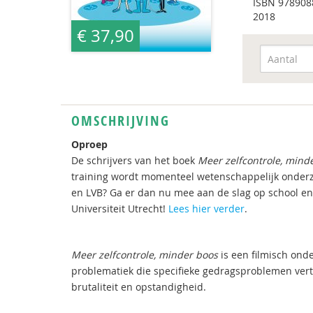
ISBN
978908
2018
€ 37,90
OMSCHRIJVING
Oproep
De schrijvers van het boek
Meer zelfcontrole, mind
training wordt momenteel wetenschappelijk onder
en LVB? Ga er dan nu mee aan de slag op school e
Universiteit Utrecht!
Lees hier verder
.
Meer zelfcontrole, minder boos
is een filmisch ond
problematiek die specifieke gedragsproblemen ver
brutaliteit en opstandigheid.