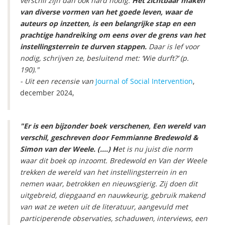
verschil zijn dan ook hard nodig.
Het zichtbaar maken
van diverse vormen van het goede leven, waar de
auteurs op inzetten, is een belangrijke stap en een
prachtige handreiking om eens over de grens van het
instellingsterrein te durven stappen.
Daar is lef voor
nodig, schrijven ze, besluitend met: ‘Wie durft?’ (p.
190)."
- Uit een recensie van
Journal of Social Intervention
,
december 2024,
"Er is een bijzonder boek verschenen, Een wereld van
verschil, geschreven door Femmianne Bredewold &
Simon van der Weele. (….) H
et is nu juist die norm
waar dit boek op inzoomt. Bredewold en Van der Weele
trekken de wereld van het instellingsterrein in en
nemen waar, betrokken en nieuwsgierig. Zij doen dit
uitgebreid, diepgaand en nauwkeurig, gebruik makend
van wat ze weten uit de literatuur, aangevuld met
participerende observaties, schaduwen, interviews, een