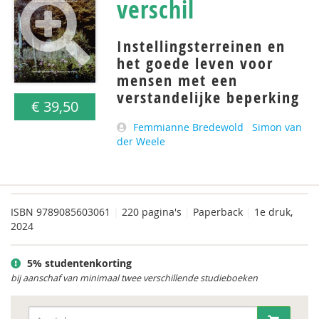
verschil
Instellingsterreinen en
het goede leven voor
mensen met een
verstandelijke beperking
€ 39,50
Femmianne Bredewold
Simon van
der Weele
ISBN
9789085603061
|
220 pagina's
|
Paperback
|
1e druk,
2024
5% studentenkorting
bij aanschaf van minimaal twee verschillende studieboeken