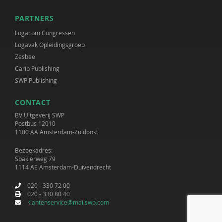
PARTNERS
Logacom Congressen
Logavak Opleidingsgroep
Zesbee
Carib Publishing
SWP Publishing
CONTACT
BV Uitgeverij SWP
Postbus 12010
1100 AA Amsterdam-Zuidoost
Bezoekadres:
Spaklerweg 79
1114 AE Amsterdam-Duivendrecht
020 - 330 72 00
020 - 330 80 40
klantenservice@mailswp.com