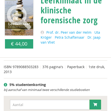
Leefklimaat in de
klinische
forensische zorg
Prof. dr. Peer van der Helm
Uta
Kröger
Petra Schaftenaar
Dr. Jaap
van Vliet
€ 44,00
ISBN
9789088503283
|
376 pagina's
|
Paperback
|
1ste druk,
2013
5% studentenkorting
bij aanschaf van minimaal twee verschillende studieboeken