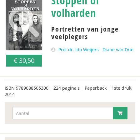
Stoppen of
volharden
Portretten van jonge
veelplegers
Prof.dr. Ido Weijers
Diane van Drie
€ 30,50
ISBN
9789088505300
|
224 pagina's
|
Paperback
|
1ste druk,
2014