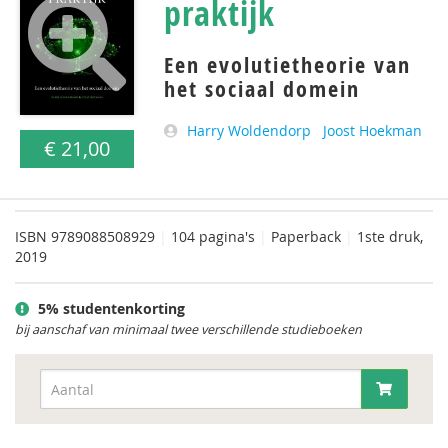
praktijk
Een evolutietheorie van
het sociaal domein
Harry Woldendorp
Joost Hoekman
€ 21,00
ISBN
9789088508929
|
104 pagina's
|
Paperback
|
1ste druk,
2019
5% studentenkorting
bij aanschaf van minimaal twee verschillende studieboeken