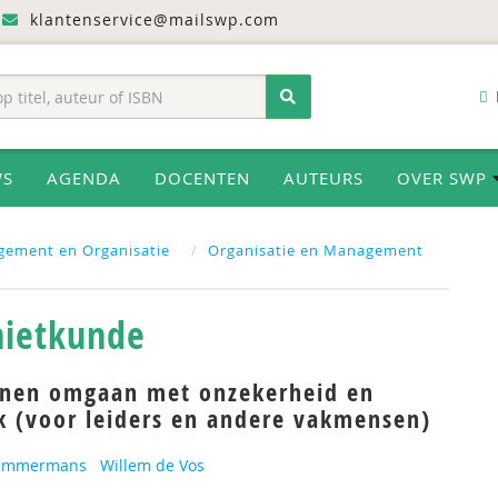
klantenservice@mailswp.com
WS
AGENDA
DOCENTEN
AUTEURS
OVER SWP
gement en Organisatie
Organisatie en Management
ietkunde
nen omgaan met onzekerheid en
 (voor leiders en andere vakmensen)
Timmermans
Willem de Vos