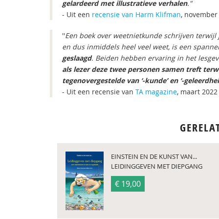
gelardeerd met illustratieve verhalen
."
- Uit een
recensie van Harm Klifman
, november
''
Een boek over weetnietkunde schrijven terwijl j
en dus inmiddels heel veel weet, is een spann
geslaagd
. Beiden hebben ervaring in het lesge
als lezer deze twee personen samen treft terwij
tegenovergestelde van ‘-kunde’ en ‘-geleerdhe
- Uit een recensie van
TA magazine
, maart 2022
GERELA
EINSTEIN EN DE KUNST VAN...
LEIDINGGEVEN MET DIEPGANG
€ 19,00