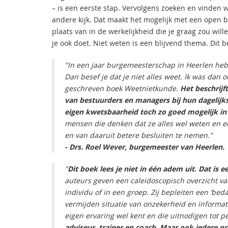
– is een eerste stap. Vervolgens zoeken en vinden 
andere kijk. Dat maakt het mogelijk met een open bli
plaats van in de werkelijkheid die je graag zou will
je ook doet. Niet weten is een blijvend thema. Dit 
"In een jaar burgemeesterschap in Heerlen heb 
Dan besef je dat je niet alles weet. Ik was dan 
geschreven boek Weetnietkunde.
Het beschrij
van bestuurders en managers bij hun dagelijkse
eigen kwetsbaarheid toch zo goed mogelijk in 
mensen die denken dat ze alles wel weten en e
en van daaruit betere besluiten te nemen."
- Drs. Roel Wever, burgemeester van Heerlen.
"
Dit boek lees je niet in één adem uit. Dat is
auteurs geven een caleidoscopisch overzicht va
individu of in een groep. Zij bepleiten een ‘b
vermijden situatie van onzekerheid en informati
eigen ervaring wel kent en die uitnodigen tot per
adviseur, trainer en coach. Maar ook iedere p