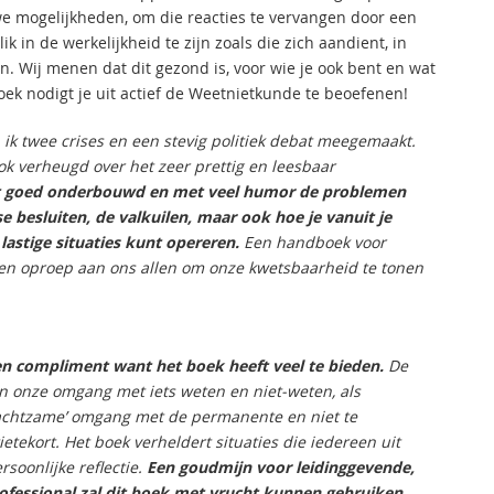
we mogelijkheden, om die reacties te vervangen door een
k in de werkelijkheid te zijn zoals die zich aandient, in
en. Wij menen dat dit gezond is, voor wie je ook bent en wat
boek nodigt je uit actief de Weetnietkunde te beoefenen!
ik twee crises en een stevig politiek debat meegemaakt.
ook verheugd over het zeer prettig en leesbaar
ft goed onderbouwd en met veel humor de problemen
 besluiten, de valkuilen, maar ook hoe je vanuit je
lastige situaties kunt opereren.
Een handboek voor
en oproep aan ons allen om onze kwetsbaarheid te tonen
 een compliment want het boek heeft veel te bieden.
De
n onze omgang met iets weten en niet-weten, als
edachtzame’ omgang met de permanente en niet te
etekort. Het boek verheldert situaties die iedereen uit
soonlijke reflectie.
Een goudmijn voor leidinggevende,
rofessional zal dit boek met vrucht kunnen gebruiken