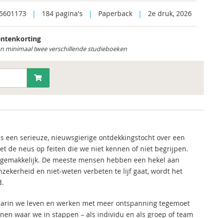
5601173
|
184 pagina's
|
Paperback
|
2e druk, 2026
ntenkorting
an minimaal twee verschillende studieboeken
is een serieuze, nieuwsgierige ontdekkingstocht over een
 de neus op feiten die we niet kennen of niet begrijpen.
 ongemakkelijk. De meeste mensen hebben een hekel aan
zekerheid en niet-weten verbeten te lijf gaat, wordt het
d.
aarin we leven en werken met meer ontspanning tegemoet
en waar we in stappen – als individu en als groep of team