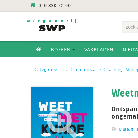
020 330 72 00
BOEKEN
VAKBLADEN
NIEU
Categoriëen
Communicatie, Coaching, Mana
Weetn
Ontspan
ongemak
Marian 