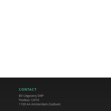
CONTACT
BV Uitgeverij SWP
Postbus 12010
1100 AA Amsterdam-Zuidoost