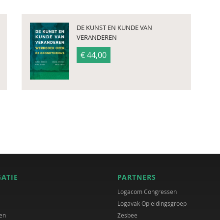
DE KUNST EN KUNDE VAN
VERANDEREN
€ 44,00
GATIE
PARTNERS
Logacom Congressen
Logavak Opleidingsgroep
en
Zesbee