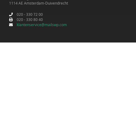
1114 AE Amsterdam-Duivendrecht
020 - 330 72 00
020 - 330 80 40
klantenservice@mailswp.com