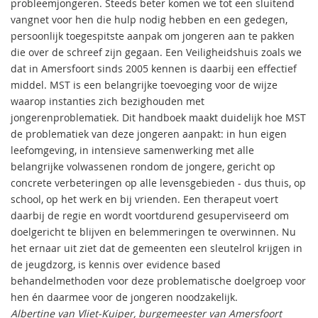
probleemjongeren. Steeds beter komen we tot een sluitend
vangnet voor hen die hulp nodig hebben en een gedegen,
persoonlijk toegespitste aanpak om jongeren aan te pakken
die over de schreef zijn gegaan. Een Veiligheidshuis zoals we
dat in Amersfoort sinds 2005 kennen is daarbij een effectief
middel. MST is een belangrijke toevoeging voor de wijze
waarop instanties zich bezighouden met
jongerenproblematiek. Dit handboek maakt duidelijk hoe MST
de problematiek van deze jongeren aanpakt: in hun eigen
leefomgeving, in intensieve samenwerking met alle
belangrijke volwassenen rondom de jongere, gericht op
concrete verbeteringen op alle levensgebieden - dus thuis, op
school, op het werk en bij vrienden. Een therapeut voert
daarbij de regie en wordt voortdurend gesuperviseerd om
doelgericht te blijven en belemmeringen te overwinnen. Nu
het ernaar uit ziet dat de gemeenten een sleutelrol krijgen in
de jeugdzorg, is kennis over evidence based
behandelmethoden voor deze problematische doelgroep voor
hen én daarmee voor de jongeren noodzakelijk.
Albertine van Vliet-Kuiper, burgemeester van Amersfoort