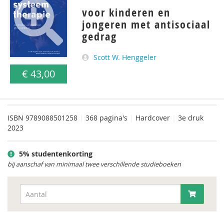
voor kinderen en
jongeren met antisociaal
gedrag
Scott W. Henggeler
€ 43,00
ISBN
9789088501258
|
368 pagina's
|
Hardcover
|
3e druk
2023
5% studentenkorting
bij aanschaf van minimaal twee verschillende studieboeken