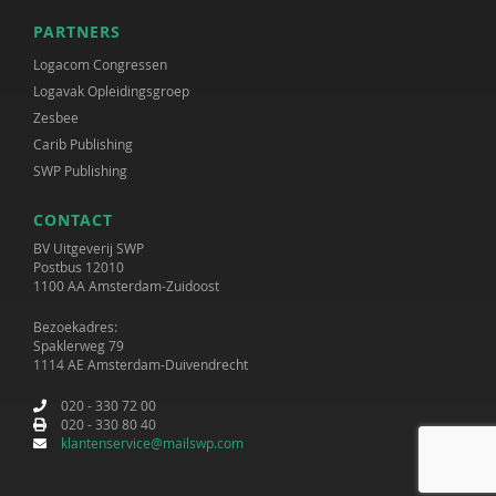
PARTNERS
Logacom Congressen
Logavak Opleidingsgroep
Zesbee
Carib Publishing
SWP Publishing
CONTACT
BV Uitgeverij SWP
Postbus 12010
1100 AA Amsterdam-Zuidoost
Bezoekadres:
Spaklerweg 79
1114 AE Amsterdam-Duivendrecht
020 - 330 72 00
020 - 330 80 40
klantenservice@mailswp.com