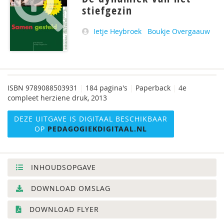
stiefgezin
Ietje Heybroek
Boukje Overgaauw
ISBN
9789088503931
|
184 pagina's
|
Paperback
|
4e
compleet herziene druk, 2013
DEZE UITGAVE IS DIGITAAL BESCHIKBAAR
OP
PEDAGOGIEKDIGITAAL.NL
INHOUDSOPGAVE
DOWNLOAD OMSLAG
DOWNLOAD FLYER