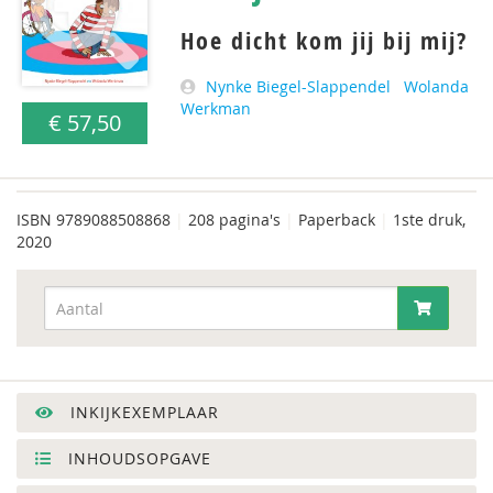
Hoe dicht kom jij bij mij?
Nynke Biegel-Slappendel
Wolanda
Werkman
€ 57,50
ISBN
9789088508868
|
208 pagina's
|
Paperback
|
1ste druk,
2020
INKIJKEXEMPLAAR
INHOUDSOPGAVE