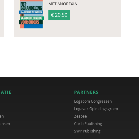
MET ANOREXIA
€ 20,50
GATIE
PARTNERS
Logacom Congressen
Logavak Opleidingsgroep
en
Zesbee
anken
Carib Publishing
SWP Publishing