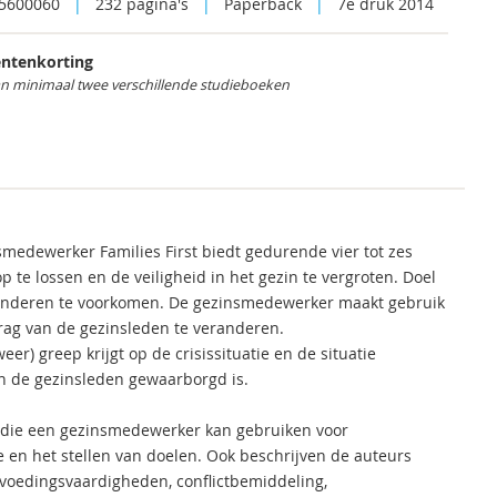
5600060
|
232 pagina's
|
Paperback
|
7e druk 2014
ntenkorting
an minimaal twee verschillende studieboeken
nsmedewerker Families First biedt gedurende vier tot zes
te lossen en de veiligheid in het gezin te vergroten. Doel
 kinderen te voorkomen. De gezinsmedewerker maakt gebruik
rag van de gezinsleden te veranderen.
weer) greep krijgt op de crisissituatie en de situatie
n de gezinsleden gewaarborgd is.
 die een gezinsmedewerker kan gebruiken voor
 en het stellen van doelen. Ook beschrijven de auteurs
pvoedingsvaardigheden, conflictbemiddeling,