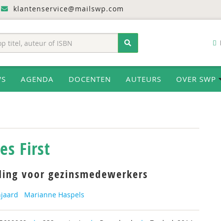
klantenservice@mailswp.com
WS
AGENDA
DOCENTEN
AUTEURS
OVER SWP
es First
ding voor gezinsmedewerkers
jaard
Marianne Haspels