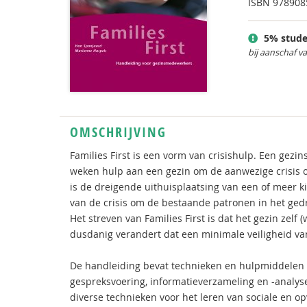
ISBN
978908
5% stude
bij aanschaf v
OMSCHRIJVING
Families First is een vorm van crisishulp. Een gezi
weken hulp aan een gezin om de aanwezige crisis op 
is de dreigende uithuisplaatsing van een of meer
van de crisis om de bestaande patronen in het ged
Het streven van Families First is dat het gezin zelf (
dusdanig verandert dat een minimale veiligheid va
De handleiding bevat technieken en hulpmiddelen
gespreksvoering, informatieverzameling en -analyse
diverse technieken voor het leren van sociale en o