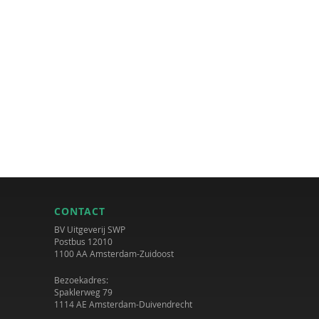
CONTACT
BV Uitgeverij SWP
Postbus 12010
1100 AA Amsterdam-Zuidoost
Bezoekadres:
Spaklerweg 79
1114 AE Amsterdam-Duivendrecht