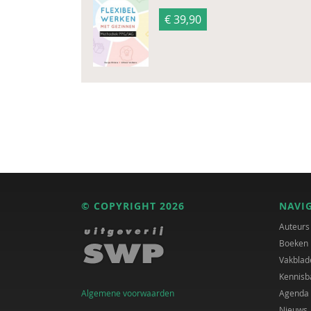
€ 39,90
© COPYRIGHT 2026
NAVI
Auteurs
Boeken
Vakblad
Kennisb
Algemene voorwaarden
Agenda
Nieuws