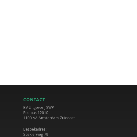
CONTACT
BV Uitgeverij SWP
Postbus 12010
1100 AA Amsterdam-Zuidoost
Bezoekadres:
Spaklerweg 79