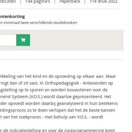
6653085
|
144 pagina's
|
Paperback
|
11e druk 2022
ntenkorting
an minimaal twee verschillende studieboeken
ikkeling van het kind en de opvoeding op elkaar aan. Maar
ringt dan of zit vast. In Orthopedagogiek - Antwoorden op
gstelling op te sporen en worden bouwstenen voor de
nend Systeem (V.O.S.) wordt daartoe gepresenteerd. Het
der opvoedt worden daarbij geanalyseerd in hun betekenis
edingsproces zo te doen verlopen dat het de beste kansen
t van het zoekproces - met behulp van V.O.S. - wordt
or de indicatiestelling en voor de zorgprogrammering komt