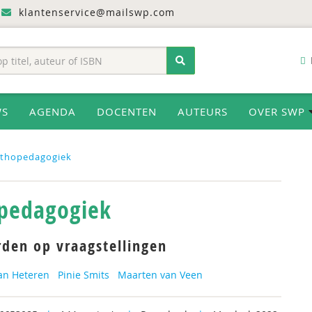
klantenservice@mailswp.com
WS
AGENDA
DOCENTEN
AUTEURS
OVER SWP
thopedagogiek
pedagogiek
den op vraagstellingen
an Heteren
Pinie Smits
Maarten van Veen