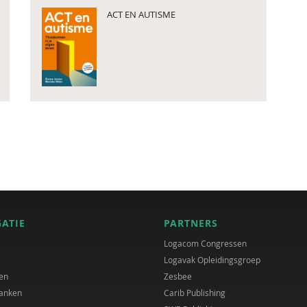
ACT EN AUTISME
GATIE
PARTNERS
Logacom Congressen
Logavak Opleidingsgroep
en
Zesbee
anken
Carib Publishing