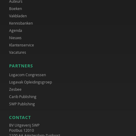
Auteurs
Boeken
Vakbladen
Kennisbanken
Agenda
Nieuws
Klantenservice
Vacatures
PARTNERS
Logacom Congressen
Logavak Opleidingsgroep
Zesbee
Carib Publishing
SWP Publishing
CONTACT
BV Uitgeverij SWP
Postbus 12010
1100 AA Amsterdam-Zuidoost