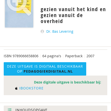
gezien vanuit het kind en
gezien vanuit de
overheid
Dr. Bas Levering
ISBN
9789066658806
|
64 pagina's
|
Paperback
|
2007
DEZE UITGAVE IS DIGITAAL BESCHIKBAAR
OP
PEDAGOGIEKDIGITAAL.NL
Deze digitale uitgave is beschikbaar bij:
IBOOKSTORE
INHOUDSOPGAVE