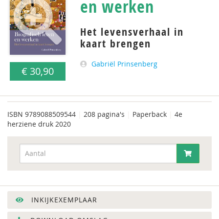
en werken
Het levensverhaal in
kaart brengen
Gabriël Prinsenberg
€ 30,90
ISBN
9789088509544
|
208 pagina's
|
Paperback
|
4e
herziene druk 2020
INKIJKEXEMPLAAR