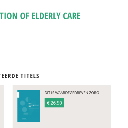
ION OF ELDERLY CARE
TEERDE TITELS
DIT IS WAARDEGEDREVEN ZORG
€ 26,50