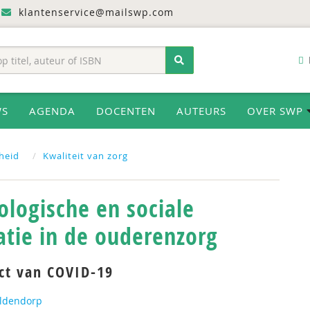
klantenservice@mailswp.com
WS
AGENDA
DOCENTEN
AUTEURS
OVER SWP
heid
Kwaliteit van zorg
ologische en sociale
atie in de ouderenzorg
ct van COVID-19
ldendorp