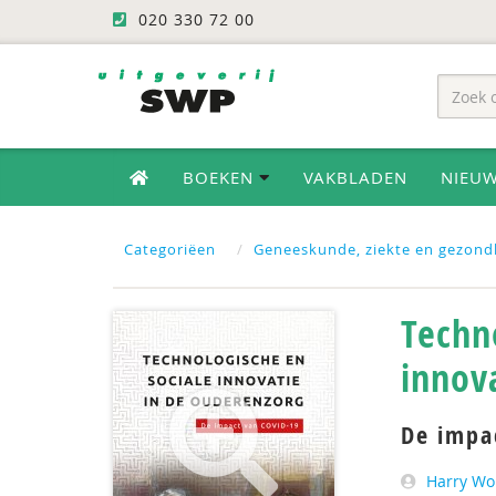
020 330 72 00
BOEKEN
VAKBLADEN
NIEU
Categoriëen
Geneeskunde, ziekte en gezond
Techn
innov
De impa
Harry Wo