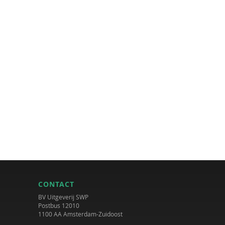
CONTACT
BV Uitgeverij SWP
Postbus 12010
1100 AA Amsterdam-Zuidoost