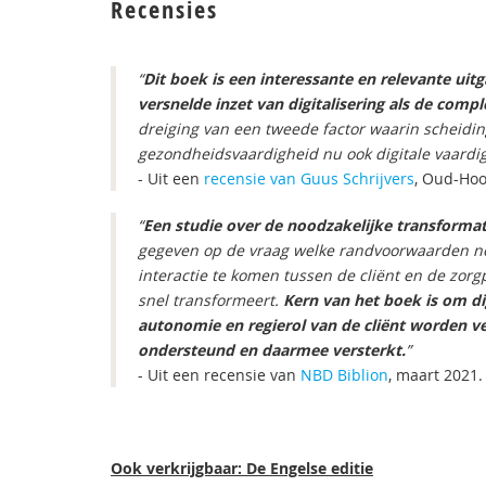
Recensies
“
Dit boek is een interessante en relevante uitg
versnelde inzet van digitalisering als de co
dreiging van een tweede factor waarin scheiding
gezondheidsvaardigheid nu ook digitale vaardig
- Uit een
recensie van Guus Schrijvers
, Oud-Hoo
“
Een studie over de noodzakelijke transformat
gegeven op de vraag welke randvoorwaarden nodi
interactie te komen tussen de cliënt en de zorgp
snel transformeert.
Kern van het boek is om di
autonomie en regierol van de cliënt worden v
ondersteund en daarmee versterkt.
”
- Uit een recensie van
NBD Biblion
, maart 2021
Ook verkrijgbaar: De Engelse editie