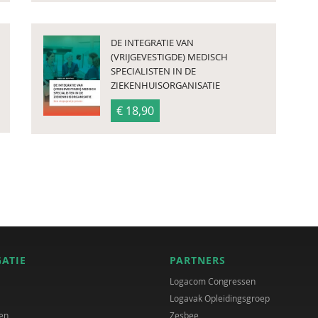
DE INTEGRATIE VAN
(VRIJGEVESTIGDE) MEDISCH
SPECIALISTEN IN DE
ZIEKENHUISORGANISATIE
€ 18,90
GATIE
PARTNERS
Logacom Congressen
Logavak Opleidingsgroep
en
Zesbee