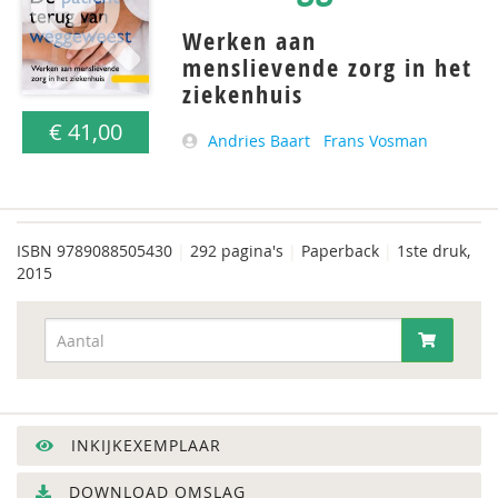
Werken aan
menslievende zorg in het
ziekenhuis
€ 41,00
Andries Baart
Frans Vosman
ISBN
9789088505430
|
292 pagina's
|
Paperback
|
1ste druk,
2015
INKIJKEXEMPLAAR
DOWNLOAD OMSLAG