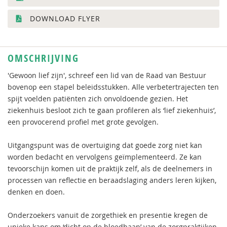
DOWNLOAD FLYER
OMSCHRIJVING
'Gewoon lief zijn', schreef een lid van de Raad van Bestuur
bovenop een stapel beleidsstukken. Alle verbetertrajecten ten
spijt voelden patiënten zich onvoldoende gezien. Het
ziekenhuis besloot zich te gaan profileren als ‘lief ziekenhuis’,
een provocerend profiel met grote gevolgen.
Uitgangspunt was de overtuiging dat goede zorg niet kan
worden bedacht en vervolgens geïmplementeerd. Ze kan
tevoorschijn komen uit de praktijk zelf, als de deelnemers in
processen van reflectie en beraadslaging anders leren kijken,
denken en doen.
Onderzoekers vanuit de zorgethiek en presentie kregen de
unieke kans om ‘dicht op de bloedbaan’ van de zorgpraktijken