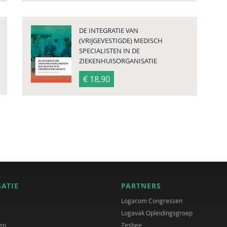
DE INTEGRATIE VAN
(VRIJGEVESTIGDE) MEDISCH
SPECIALISTEN IN DE
ZIEKENHUISORGANISATIE
€ 18,90
GATIE
PARTNERS
Logacom Congressen
Logavak Opleidingsgroep
en
Zesbee