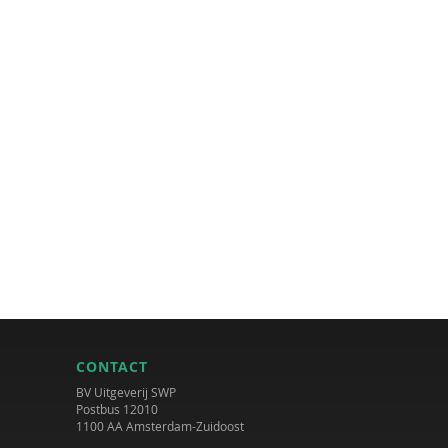
CONTACT
BV Uitgeverij SWP
Postbus 12010
1100 AA Amsterdam-Zuidoost