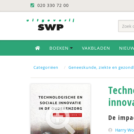
020 330 72 00
BOEKEN
VAKBLADEN
NIEU
Categoriëen
Geneeskunde, ziekte en gezond
Techn
innov
De impa
Harry Wo