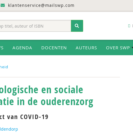
klantenservice@mailswp.com
WS
AGENDA
DOCENTEN
AUTEURS
OVER SWP
heid
ologische en sociale
atie in de ouderenzorg
ct van COVID-19
ldendorp