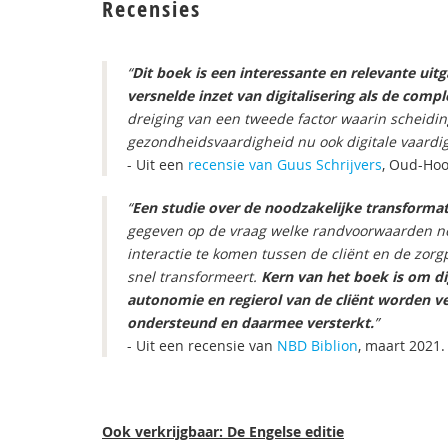
Recensies
“
Dit boek is een interessante en relevante uitg
versnelde inzet van digitalisering als de co
dreiging van een tweede factor waarin scheiding
gezondheidsvaardigheid nu ook digitale vaardig
- Uit een
recensie van Guus Schrijvers
, Oud-Hoo
“
Een studie over de noodzakelijke transformat
gegeven op de vraag welke randvoorwaarden nodi
interactie te komen tussen de cliënt en de zorgp
snel transformeert.
Kern van het boek is om di
autonomie en regierol van de cliënt worden v
ondersteund en daarmee versterkt.
”
- Uit een recensie van
NBD Biblion
, maart 2021
Ook verkrijgbaar: De Engelse editie