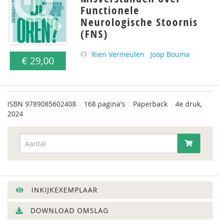
Functionele
Neurologische Stoornis
(FNS)
Rien Vermeulen
Joop Bouma
€ 29,00
ISBN
9789085602408
|
168 pagina's
|
Paperback
|
4e druk,
2024
INKIJKEXEMPLAAR
DOWNLOAD OMSLAG