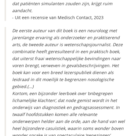
dat patiënten simulanten zouden zijn, krijgt ruim
aandacht.
- Uit een recensie van Medisch Contact, 2023
De eerste auteur van dit boek is een neuroloog met
jarenlange ervaring als onderzoeker en praktiserend
arts, de tweede auteur is wetenschapsjournalist. Deze
combinatie heeft geresulteerd in een praktisch boek,
dat uiterst fraai wetenschappelijke bevindingen naar
voren brengt, verweven in gevalsbeschrijvingen. Het
boek kan voor een breed lezerspubliek dienen als
leidraad in dit moeilijk te begrenzen nosologische
gebied.(...)
Kortom, een bijzonder leerboek over ‘onbegrepen
lichamelijke klachten’, dat node gemist wordt in het
onderwijs van diagnostiek en gedragsassessment. In
twaalf hoofdstukken komen alle relevante
onderwerpen helder aan de orde, aan de hand van wel
heel bijzondere casuïstiek, waarin soms wonder boven
wonder sprake is van spectaculaire ‘genezingen’.