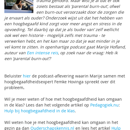
trauma gehoord. Maar wist je al dat er ook
zoiets bestaat als ‘parental burn-out’, ofwel
een burn-out veroorzaakt door de zorgen die
je ervaart als ouder? Onderzoek wijst uit dat het hebben van
een hoogbegaafd kind zorgt voor meer angst en stress in de
opvoeding. Tel daarbij op dat je als ‘ouder van’ zelf wellicht
ook wel een historie - mogelijk zelfs met trauma - te
verwerken hebt, en het kan maar zo dat je wat minder in je
vel komt te zitten. In openhartige podcast gaat Marije Hofland,
auteur van
Een intense reis
, op zoek naar de vraag: Heb ik
een ‘parental burn-out’?
Beluister
hier
de podcast-aflevering waarin Marije samen met
hoogbegaafdheidsexpert Femke Hovinga
spreekt over dit
probleem
.
Wil je meer weten of hoe met hoogbegaafdheid kan omgaan
in de klas? Lees dan het volgende artikel op
Pedagogiek.nu
:
Hulp bij hoogbegaafdheid in de klas
.
Wil weten hoe je met hoogbegaafdheid kan omgaan in het
gezin ga dan
Ouderschapskennis.nl
en lees het artikel
Hulp