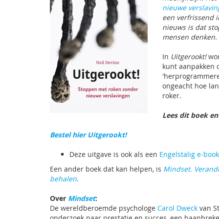
nieuwe verslavin
een verfrissend i
nieuws is dat st
mensen denken.
In
Uitgerookt!
wor
kunt aanpakken d
'herprogrammere
ongeacht hoe lang
roker.
Lees dit boek en
Bestel hier Uitgerookt!
Deze uitgave is ook als een
Engelstalig e-book
Een ander boek dat kan helpen, is
Mindset. Verande
behalen
.
Over
Mindset
:
De wereldberoemde psychologe
Carol Dweck
van St
onderzoek naar prestatie en succes, een baanbreke