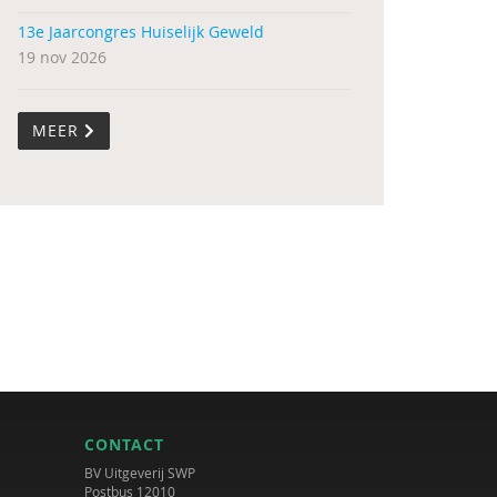
13e Jaarcongres Huiselijk Geweld
19 nov 2026
MEER
CONTACT
BV Uitgeverij SWP
Postbus 12010