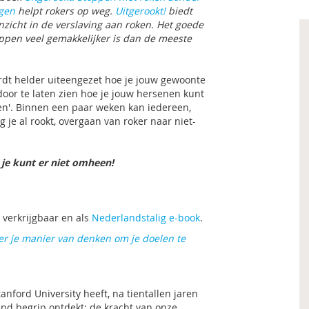
ge
n
helpt rokers op weg.
Uitgerookt!
biedt
nzicht in de verslaving aan roken. Het goede
oppen veel gemakkelijker is dan de meeste
dt helder uiteengezet hoe je jouw gewoonte
oor te laten zien hoe je jouw hersenen kunt
n'. Binnen een paar weken kan iedereen,
 je al rookt, overgaan van roker naar niet-
 je kunt er niet omheen!
verkrijgbaar en als
Nederlandstalig e-book
.
r je manier van denken om je doelen te
anford University heeft, na tientallen jaren
nd begrip ontdekt: de kracht van onze