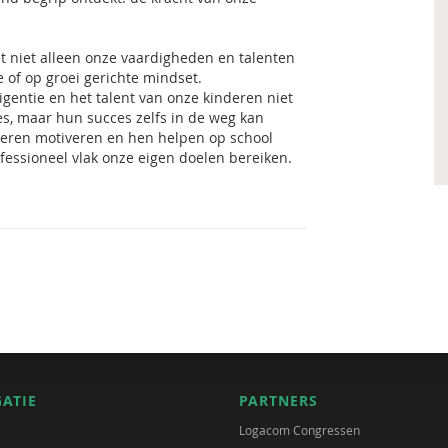
et niet alleen onze vaardigheden en talenten
e of op groei gerichte mindset.
igentie en het talent van onze kinderen niet
es, maar hun succes zelfs in de weg kan
nderen motiveren en hen helpen op school
ofessioneel vlak onze eigen doelen bereiken.
GATIE
PARTNERS
Logacom Congressen