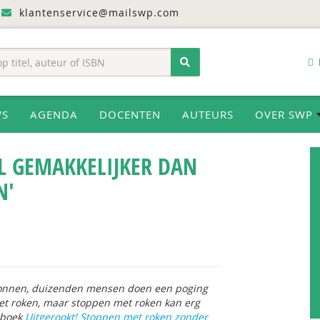
klantenservice@mailswp.com
WS
AGENDA
DOCENTEN
AUTEURS
OVER SWP
EL GEMAKKELIJKER DAN
N'
gonnen, duizenden mensen doen een poging
t roken, maar stoppen met roken kan erg
t boek
Uitgerookt! Stoppen met roken zonder