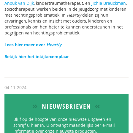
Anouk van Dijk
, kindertraumatherapeut, en
Jichia Brauckman
,
sociotherapeut, werken beiden in de jeugdzorg met kinderen
met hechtingsproblematiek. In
Heartly
delen zij hun
ervaringen, kennis en inzicht met ouders, kinderen en
professionals om hen beter te kunnen ondersteunen in het
begrijpen van hechtingsproblematiek.
Lees hier meer over
Heartly
Bekijk hier het inkijkexemplaar
04-11-2024
NIEUWSBRIEVEN
Blijf op de hoogte van onze nieuwste uitgaven en
schrijf u hier in. U ontvangt maandelijks per e-mail
informatie over onze nieuwste producten.