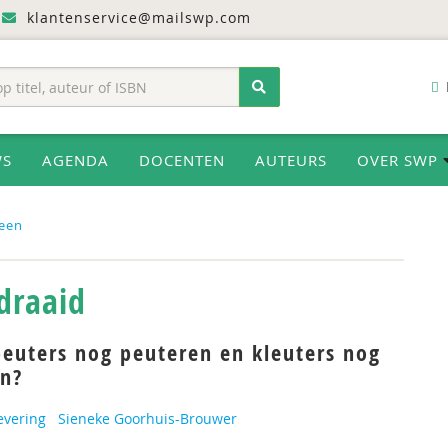
klantenservice@mailswp.com
WS
AGENDA
DOCENTEN
AUTEURS
OVER SWP
een
draaid
euters nog peuteren en kleuters nog
en?
evering
Sieneke Goorhuis-Brouwer