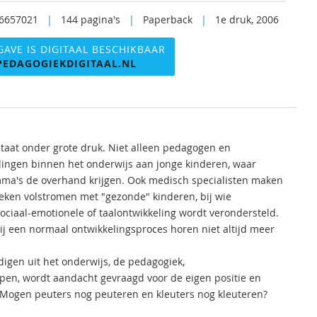
6657021
|
144 pagina's
|
Paperback
|
1e druk, 2006
GAVE IS DIGITAAL BESCHIKBAAR
PEDAGOGIEKDIGITAAL.NL
staat onder grote druk. Niet alleen pedagogen en
elingen binnen het onderwijs aan jonge kinderen, waar
mma's de overhand krijgen. Ook medisch specialisten maken
nieken volstromen met "gezonde" kinderen, bij wie
ociaal-emotionele of taalontwikkeling wordt verondersteld.
e bij een normaal ontwikkelingsproces horen niet altijd meer
igen uit het onderwijs, de pedagogiek,
en, wordt aandacht gevraagd voor de eigen positie en
s. Mogen peuters nog peuteren en kleuters nog kleuteren?