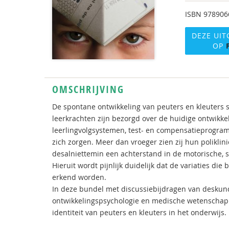
ISBN
978906
DEZE UIT
OP
OMSCHRIJVING
De spontane ontwikkeling van peuters en kleuters 
leerkrachten zijn bezorgd over de huidige ontwikk
leerlingvolgsystemen, test- en compensatieprogra
zich zorgen. Meer dan vroeger zien zij hun polikli
desalniettemin een achterstand in de motorische, s
Hieruit wordt pijnlijk duidelijk dat de variaties di
erkend worden.
In deze bundel met discussiebijdragen van deskund
ontwikkelingspsychologie en medische wetenschapp
identiteit van peuters en kleuters in het onderwij