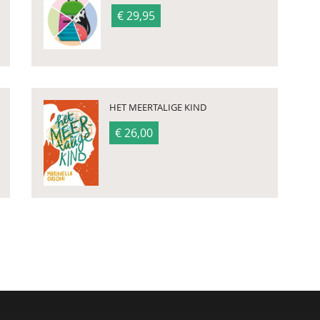
€ 29,95
HET MEERTALIGE KIND
€ 26,00