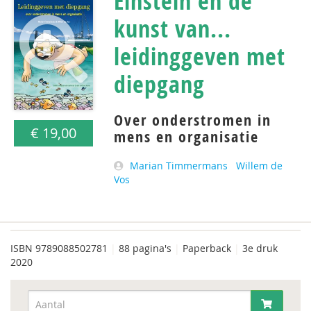
Einstein en de
kunst van...
leidinggeven met
diepgang
Over onderstromen in
€ 19,00
mens en organisatie
Marian Timmermans
Willem de
Vos
ISBN
9789088502781
|
88 pagina's
|
Paperback
|
3e druk
2020