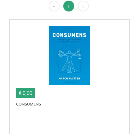
«
1
»
€ 0,00
CONSUMENS