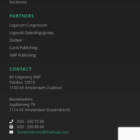
Vacatures
PARTNERS
Logacom Congressen
Logavak Opleidingsgroep
Zesbee
Carib Publishing
SWP Publishing
CONTACT
BV Uitgeverij SWP
Postbus 12010
1100 AA Amsterdam-Zuidoost
Bezoekadres:
Spaklerweg 79
1114 AE Amsterdam-Duivendrecht
020 - 330 72 00
020 - 330 80 40
klantenservice@mailswp.com