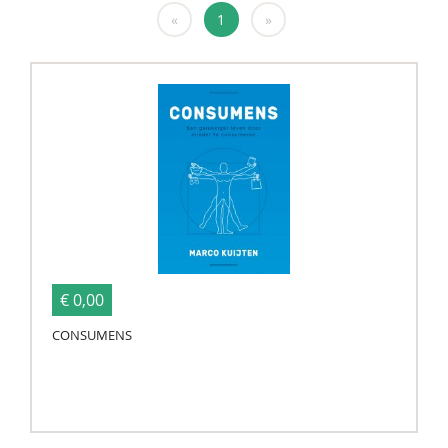
«
1
»
€ 0,00
CONSUMENS