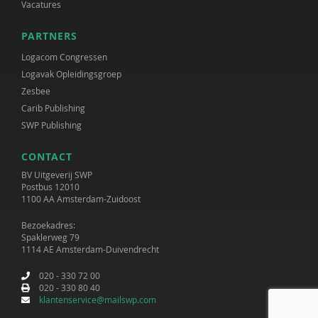
Vacatures
PARTNERS
Logacom Congressen
Logavak Opleidingsgroep
Zesbee
Carib Publishing
SWP Publishing
CONTACT
BV Uitgeverij SWP
Postbus 12010
1100 AA Amsterdam-Zuidoost
Bezoekadres:
Spaklerweg 79
1114 AE Amsterdam-Duivendrecht
020 - 330 72 00
020 - 330 80 40
klantenservice@mailswp.com