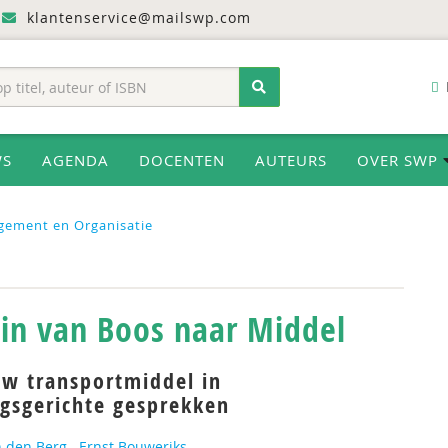
klantenservice@mailswp.com
WS
AGENDA
DOCENTEN
AUTEURS
OVER SWP
gement en Organisatie
ein van Boos naar Middel
uw transportmiddel in
ngsgerichte gesprekken
n den Berg
Ernst Bouweriks