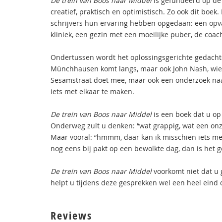
De trein van Boos naar Middel
is gefundeerd op de 
creatief, praktisch en optimistisch. Zo ook dit boek
schrijvers hun ervaring hebben opgedaan: een opva
kliniek, een gezin met een moeilijke puber, de coa
Ondertussen wordt het oplossingsgerichte gedach
Münchhausen komt langs, maar ook John Nash, wiens b
Sesamstraat doet mee, maar ook een onderzoek naar
iets met elkaar te maken.
De trein van Boos naar Middel
is een boek dat u op 
Onderweg zult u denken: “wat grappig, wat een onz
Maar vooral: “hmmm, daar kan ik misschien iets me
nog eens bij pakt op een bewolkte dag, dan is het g
De trein van Boos naar Middel
voorkomt niet dat u
helpt u tijdens deze gesprekken wel een heel eind 
Reviews