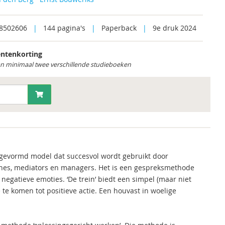
8502606
|
144 pagina's
|
Paperback
|
9e druk 2024
ntenkorting
an minimaal twee verschillende studieboeken
k gevormd model dat succesvol wordt gebruikt door
ches, mediators en managers. Het is een gespreksmethode
 negatieve emoties. ‘De trein’ biedt een simpel (maar niet
te komen tot positieve actie. Een houvast in woelige