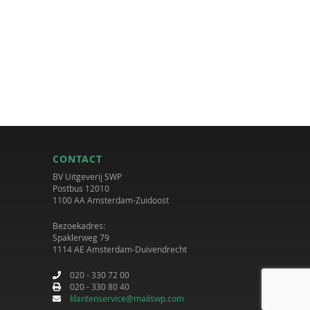
CONTACT
BV Uitgeverij SWP
Postbus 12010
1100 AA Amsterdam-Zuidoost
Bezoekadres:
Spaklerweg 79
1114 AE Amsterdam-Duivendrecht
020 - 330 72 00
020 - 330 80 40
klantenservice@mailswp.com