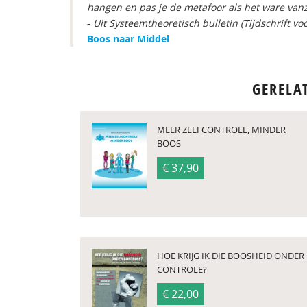
hangen en pas je de metafoor als het ware vanz
-
Uit Systeemtheoretisch bulletin (Tijdschrift vo
Boos naar Middel
GERELA
MEER ZELFCONTROLE, MINDER
BOOS
€ 37,90
HOE KRIJG IK DIE BOOSHEID ONDER
CONTROLE?
€ 22,00