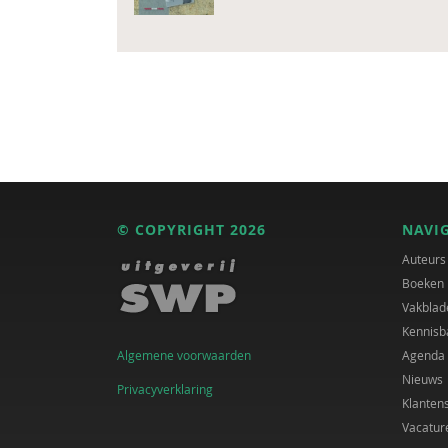
© COPYRIGHT 2026
NAVI
Auteurs
Boeken
Vakblad
Kennisb
Algemene voorwaarden
Agenda
Nieuws
Privacyverklaring
Klanten
Vacatur