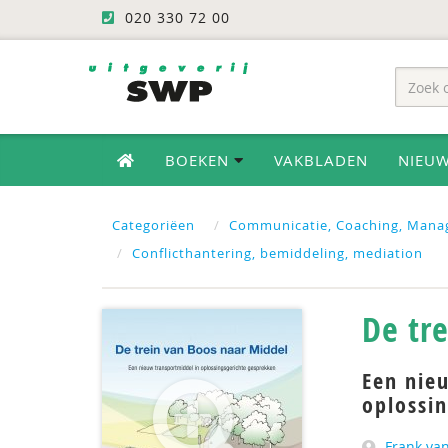
020 330 72 00
BOEKEN
VAKBLADEN
NIEU
Categoriëen
Communicatie, Coaching, Mana
Conflicthantering, bemiddeling, mediation
De tr
Een nie
oplossi
Frank va