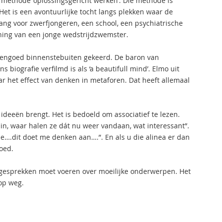
methode ‘oplossingsgericht werken’. Die methode is
. Het is een avontuurlijke tocht langs plekken waar de
ng voor zwerfjongeren, een school, een psychiatrische
ching van een jonge wedstrijdzwemster.
tengoed binnenstebuiten gekeerd. De baron van
iografie verfilmd is als ‘a beautifull mind’. Elmo uit
 het effect van denken in metaforen. Dat heeft allemaal
ideeën brengt. Het is bedoeld om associatief te lezen.
in, waar halen ze dát nu weer vandaan, wat interessant”.
e….dit doet me denken aan….”. En als u die alinea er dan
oed.
 gesprekken moet voeren over moeilijke onderwerpen. Het
op weg.