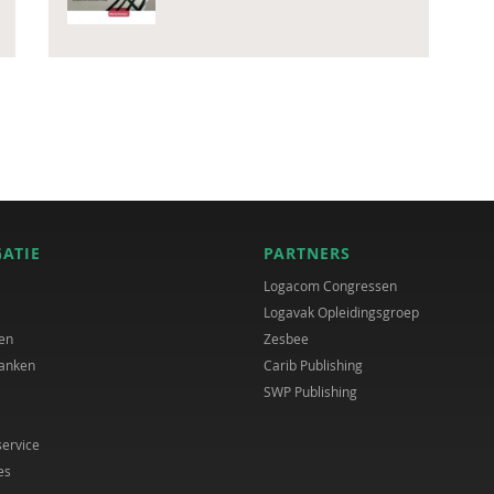
GATIE
PARTNERS
Logacom Congressen
Logavak Opleidingsgroep
en
Zesbee
anken
Carib Publishing
SWP Publishing
service
es