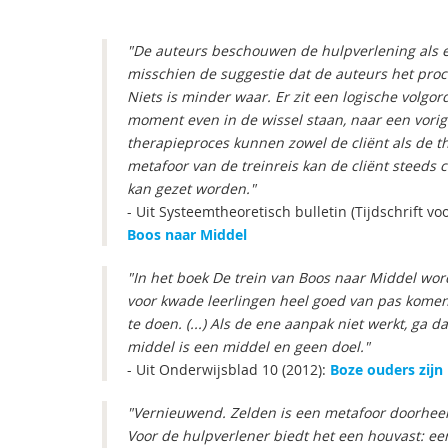
"De auteurs beschouwen de hulpverlening als een
misschien de suggestie dat de auteurs het proces
Niets is minder waar. Er zit een logische volgorde
moment even in de wissel staan, naar een vorig 
therapieproces kunnen zowel de cliënt als de t
metafoor van de treinreis kan de cliënt steeds 
kan gezet worden."
- Uit Systeemtheoretisch bulletin (Tijdschrift vo
Boos naar Middel
"In het boek De trein van Boos naar Middel word
voor kwade leerlingen heel goed van pas komen
te doen. (...) Als de ene aanpak niet werkt, ga 
middel is een middel en geen doel."
- Uit Onderwijsblad 10 (2012):
Boze ouders zijn
"Vernieuwend. Zelden is een metafoor doorheen
Voor de hulpverlener biedt het een houvast: een