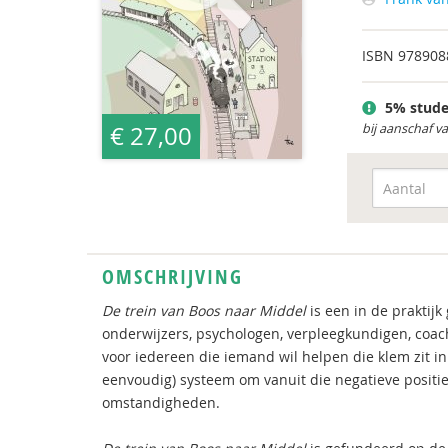
ISBN
978908
5% stude
€ 27,00
bij aanschaf v
OMSCHRIJVING
De trein van Boos naar Middel
is een in de praktij
onderwijzers, psychologen, verpleegkundigen, coa
voor iedereen die iemand wil helpen die klem zit in
eenvoudig) systeem om vanuit die negatieve positie 
omstandigheden.