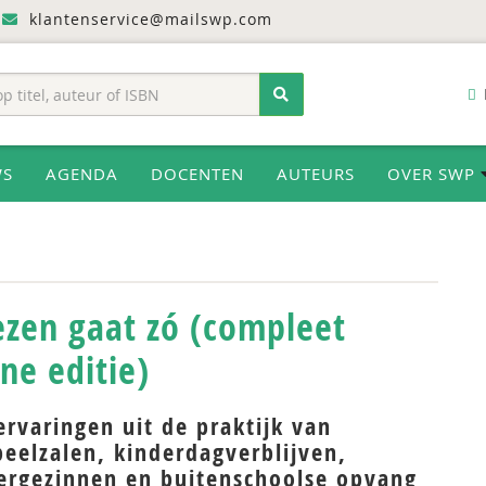
klantenservice@mailswp.com
WS
AGENDA
DOCENTEN
AUTEURS
OVER SWP
ezen gaat zó (compleet
ne editie)
ervaringen uit de praktijk van
eelzalen, kinderdagverblijven,
ergezinnen en buitenschoolse opvang