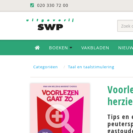
020 330 72 00
BOEKEN
VAKBLADEN
NIEU
Categoriëen
Taal en taalstimulering
Voorl
herzie
Tips en 
peutersp
gastoud