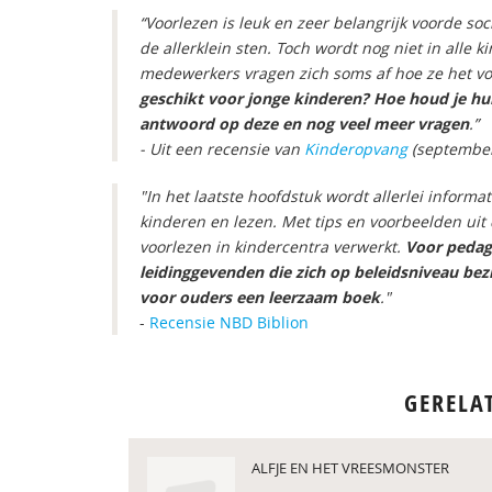
“Voorlezen is leuk en zeer belangrijk voorde so
de allerklein sten. Toch wordt nog niet in alle 
medewerkers vragen zich soms af hoe ze het v
geschikt voor jonge kinderen? Hoe houd je hun
antwoord op deze en nog veel meer vragen
.”
- Uit een recensie van
Kinderopvang
(september
"In het laatste hoofdstuk wordt allerlei inform
kinderen en lezen. Met tips en voorbeelden uit 
voorlezen in kindercentra verwerkt.
Voor pedag
leidinggevenden die zich op beleidsniveau b
voor ouders een leerzaam boek
."
-
Recensie NBD Biblion
GERELA
ALFJE EN HET VREESMONSTER