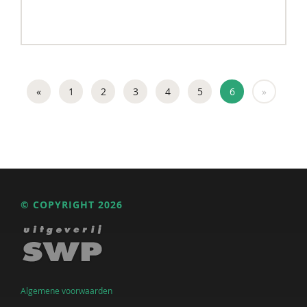
«
1
2
3
4
5
6
»
© COPYRIGHT 2026
Algemene voorwaarden