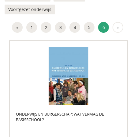
Voortgezet onderwijs
«
1
2
3
4
5
6
»
ONDERWIJS EN BURGERSCHAP: WAT VERMAG DE
BASISSCHOOL?