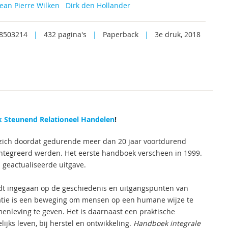
 Jean Pierre Wilken
Dirk den Hollander
8503214
|
432 pagina's
|
Paperback
|
3e druk, 2018
 Steunend Relationeel Handelen
!
 zich doordat gedurende meer dan 20 jaar voortdurend
eïntegreerd werden. Het eerste handboek verscheen in 1999.
n geactualiseerde uitgave.
t ingegaan op de geschiedenis en uitgangspunten van
itatie is een beweging om mensen op een humane wijze te
enleving te geven. Het is daarnaast een praktische
jks leven, bij herstel en ontwikkeling.
Handboek integrale