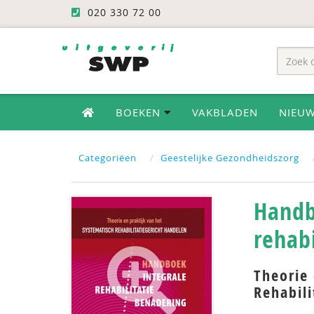
020 330 72 00
BOEKEN
VAKBLADEN
NIEU
Categoriëen
Geestelijke Gezondheidszorg
Handb
rehab
Theorie 
Rehabili