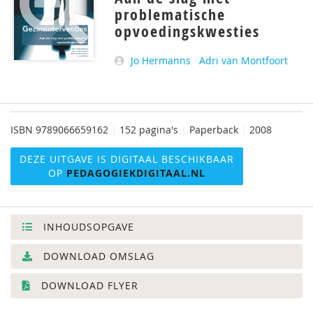
problematische
opvoedingskwesties
Jo Hermanns
Adri van Montfoort
ISBN
9789066659162
|
152 pagina's
|
Paperback
|
2008
DEZE UITGAVE IS DIGITAAL BESCHIKBAAR
OP
PEDAGOGIEKDIGITAAL.NL
INHOUDSOPGAVE
DOWNLOAD OMSLAG
DOWNLOAD FLYER